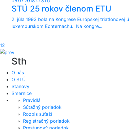
06.07.2018
O STÚ
STÚ 25 rokov členom ETU
2. júla 1993 bola na Kongrese Európskej triatlonovej ú
luxemburskom Echternachu. Na kongre...
1
2
Sth
O nás
O STÚ
Stanovy
Smernice
Pravidlá
Súťažný poriadok
Rozpis súťaží
Registračný poriadok
Prestupový poriadok