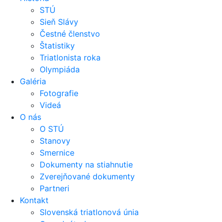
STÚ
Sieň Slávy
Čestné členstvo
Štatistiky
Triatlonista roka
Olympiáda
Galéria
Fotografie
Videá
O nás
O STÚ
Stanovy
Smernice
Dokumenty na stiahnutie
Zverejňované dokumenty
Partneri
Kontakt
Slovenská triatlonová únia