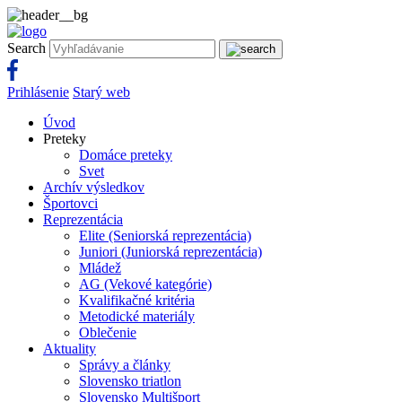
Search
Prihlásenie
Starý web
Úvod
Preteky
Domáce preteky
Svet
Archív výsledkov
Športovci
Reprezentácia
Elite (Seniorská reprezentácia)
Juniori (Juniorská reprezentácia)
Mládež
AG (Vekové kategórie)
Kvalifikačné kritéria
Metodické materiály
Oblečenie
Aktuality
Správy a články
Slovensko triatlon
Slovensko Multišport