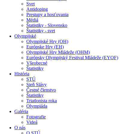
Svet
Antidoping
Prestupy a hosťovania
Médiá
Štatistiky - Slovensko
Štatistiky - svet
Olympijské
Olympijské Hry (OH)
Európske Hry (EH)
Olympijské Hry Mládeže (OHM)
Európsky Olympijský Festival Mládeže (EYOF)
Všeobecné
Štatistiky
História
STÚ
Sieň Slávy
Čestné členstvo
Štatistiky
Triatlonista roka
Olympiáda
Galéria
Fotografie
Videá
O nás
O STÚ