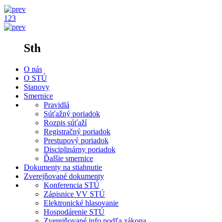
1
2
3
Sth
O nás
O STÚ
Stanovy
Smernice
Pravidlá
Súťažný poriadok
Rozpis súťaží
Registračný poriadok
Prestupový poriadok
Disciplinárny poriadok
Ďalšie smernice
Dokumenty na stiahnutie
Zverejňované dokumenty
Konferencia STÚ
Zápisnice VV STÚ
Elektronické hlasovanie
Hospodárenie STÚ
Zverejňované info podľa zákona