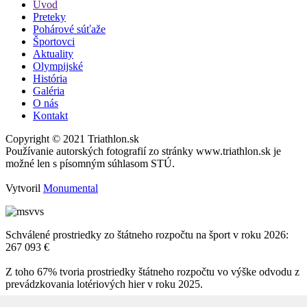
Úvod
Preteky
Pohárové súťaže
Športovci
Aktuality
Olympijské
História
Galéria
O nás
Kontakt
Copyright © 2021 Triathlon.sk
Používanie autorských fotografií zo stránky www.triathlon.sk je
možné len s písomným súhlasom STÚ.
Vytvoril
Monumental
Schválené prostriedky zo štátneho rozpočtu na šport v roku 2026:
267 093 €
Z toho 67% tvoria prostriedky štátneho rozpočtu vo výške odvodu z
prevádzkovania lotériových hier v roku 2025.