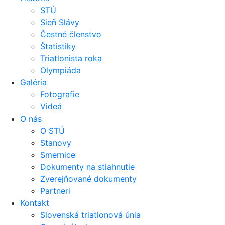
STÚ
Sieň Slávy
Čestné členstvo
Štatistiky
Triatlonista roka
Olympiáda
Galéria
Fotografie
Videá
O nás
O STÚ
Stanovy
Smernice
Dokumenty na stiahnutie
Zverejňované dokumenty
Partneri
Kontakt
Slovenská triatlonová únia