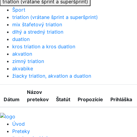
triatlon (vrátane šprint a superšprint)
Šport
triatlon (vrátane šprint a superšprint)
mix štafetový triatlon
dlhý a stredný triatlon
duatlon
kros triatlon a kros duatlon
akvatlon
zimný triatlon
akvabike
žiacky triatlon, akvatlon a duatlon
Názov
Dátum
pretekov
Štatút
Propozície
Prihláška
Úvod
Preteky