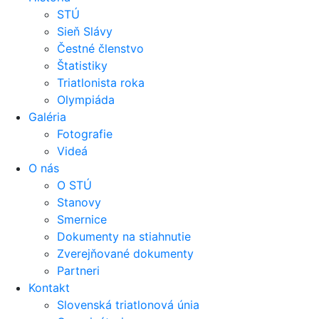
STÚ
Sieň Slávy
Čestné členstvo
Štatistiky
Triatlonista roka
Olympiáda
Galéria
Fotografie
Videá
O nás
O STÚ
Stanovy
Smernice
Dokumenty na stiahnutie
Zverejňované dokumenty
Partneri
Kontakt
Slovenská triatlonová únia