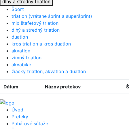
dlhý a stredný triatlon
Šport
triatlon (vrátane šprint a superšprint)
mix štafetový triatlon
dlhý a stredný triatlon
duatlon
kros triatlon a kros duatlon
akvatlon
zimný triatlon
akvabike
žiacky triatlon, akvatlon a duatlon
Dátum
Názov pretekov
Š
Úvod
Preteky
Pohárové súťaže