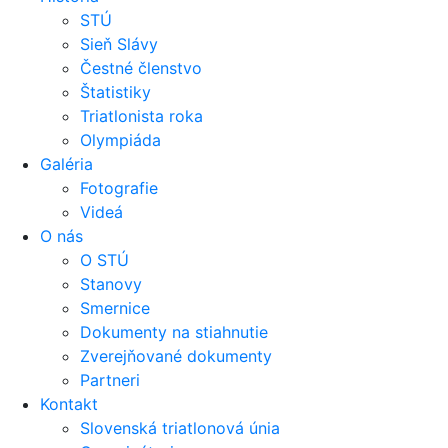
STÚ
Sieň Slávy
Čestné členstvo
Štatistiky
Triatlonista roka
Olympiáda
Galéria
Fotografie
Videá
O nás
O STÚ
Stanovy
Smernice
Dokumenty na stiahnutie
Zverejňované dokumenty
Partneri
Kontakt
Slovenská triatlonová únia