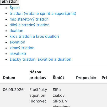
akvatlon
Šport
triatlon (vrátane šprint a superšprint)
mix štafetový triatlon
dlhý a stredný triatlon
duatlon
kros triatlon a kros duatlon
akvatlon
zimný triatlon
akvabike
žiacky triatlon, akvatlon a duatlon
Názov
Dátum
pretekov
Štatút
Propozície
Pr
06.09.2026
Fraštácky
SlPo
aquatlon
žiakov,
Hlohovec
SlPo I. v
akvatlone