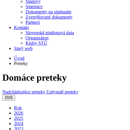
Stanovy
Smernice
Dokumenty na stiahnutie
Zverejňované dokumenty
Partneri
Kontakt
Slovenská triatlonová únia
Organizátori
Kluby STÚ
Starý web
Úvod
Preteky
Domáce preteky
Nadchádzajúce preteky
Uplynulé preteky
2025
Rok
2026
2025
2024
2023