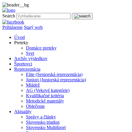
Search
Prihlásenie
Starý web
Úvod
Preteky
Domáce preteky
Svet
Archív výsledkov
Športovci
Reprezentácia
Elite (Seniorská reprezentácia)
Juniori (Juniorská reprezentácia)
Mládež
AG (Vekové kategórie)
Kvalifikačné kritéria
Metodické materiály
Oblečenie
Aktuality
Správy a články
Slovensko triatlon
Slovensko Multišport