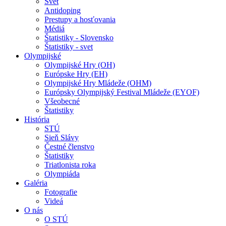
Svet
Antidoping
Prestupy a hosťovania
Médiá
Štatistiky - Slovensko
Štatistiky - svet
Olympijské
Olympijské Hry (OH)
Európske Hry (EH)
Olympijské Hry Mládeže (OHM)
Európsky Olympijský Festival Mládeže (EYOF)
Všeobecné
Štatistiky
História
STÚ
Sieň Slávy
Čestné členstvo
Štatistiky
Triatlonista roka
Olympiáda
Galéria
Fotografie
Videá
O nás
O STÚ