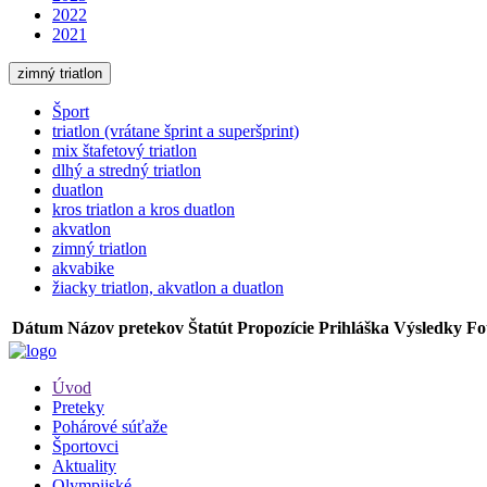
2022
2021
zimný triatlon
Šport
triatlon (vrátane šprint a superšprint)
mix štafetový triatlon
dlhý a stredný triatlon
duatlon
kros triatlon a kros duatlon
akvatlon
zimný triatlon
akvabike
žiacky triatlon, akvatlon a duatlon
Dátum
Názov pretekov
Štatút
Propozície
Prihláška
Výsledky
Fo
Úvod
Preteky
Pohárové súťaže
Športovci
Aktuality
Olympijské