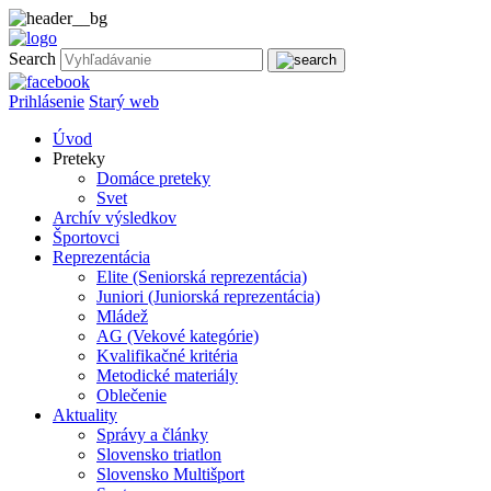
Search
Prihlásenie
Starý web
Úvod
Preteky
Domáce preteky
Svet
Archív výsledkov
Športovci
Reprezentácia
Elite (Seniorská reprezentácia)
Juniori (Juniorská reprezentácia)
Mládež
AG (Vekové kategórie)
Kvalifikačné kritéria
Metodické materiály
Oblečenie
Aktuality
Správy a články
Slovensko triatlon
Slovensko Multišport