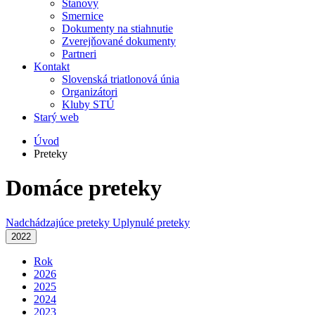
Stanovy
Smernice
Dokumenty na stiahnutie
Zverejňované dokumenty
Partneri
Kontakt
Slovenská triatlonová únia
Organizátori
Kluby STÚ
Starý web
Úvod
Preteky
Domáce preteky
Nadchádzajúce preteky
Uplynulé preteky
2022
Rok
2026
2025
2024
2023