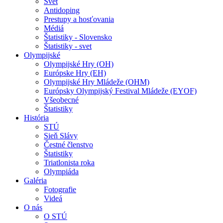
Svet
Antidoping
Prestupy a hosťovania
Médiá
Štatistiky - Slovensko
Štatistiky - svet
Olympijské
Olympijské Hry (OH)
Európske Hry (EH)
Olympijské Hry Mládeže (OHM)
Európsky Olympijský Festival Mládeže (EYOF)
Všeobecné
Štatistiky
História
STÚ
Sieň Slávy
Čestné členstvo
Štatistiky
Triatlonista roka
Olympiáda
Galéria
Fotografie
Videá
O nás
O STÚ