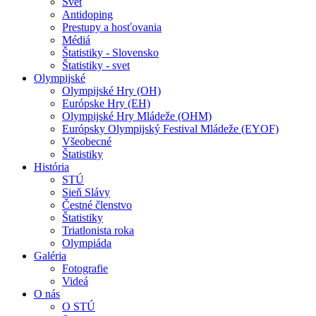
Svet
Antidoping
Prestupy a hosťovania
Médiá
Štatistiky - Slovensko
Štatistiky - svet
Olympijské
Olympijské Hry (OH)
Európske Hry (EH)
Olympijské Hry Mládeže (OHM)
Európsky Olympijský Festival Mládeže (EYOF)
Všeobecné
Štatistiky
História
STÚ
Sieň Slávy
Čestné členstvo
Štatistiky
Triatlonista roka
Olympiáda
Galéria
Fotografie
Videá
O nás
O STÚ