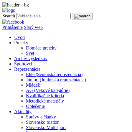
Search
Prihlásenie
Starý web
Úvod
Preteky
Domáce preteky
Svet
Archív výsledkov
Športovci
Reprezentácia
Elite (Seniorská reprezentácia)
Juniori (Juniorská reprezentácia)
Mládež
AG (Vekové kategórie)
Kvalifikačné kritéria
Metodické materiály
Oblečenie
Aktuality
Správy a články
Slovensko triatlon
Slovensko Multišport