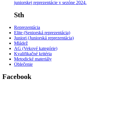
juniorskej reprezentácie v sezóne 2024.
Sth
Reprezentácia
Elite (Seniorská reprezentácia)
Juniori (Juniorská reprezentácia)
Mládež
AG (Vekové kategórie)
Kvalifikačné kritéria
Metodické materiály
Oblečenie
Facebook