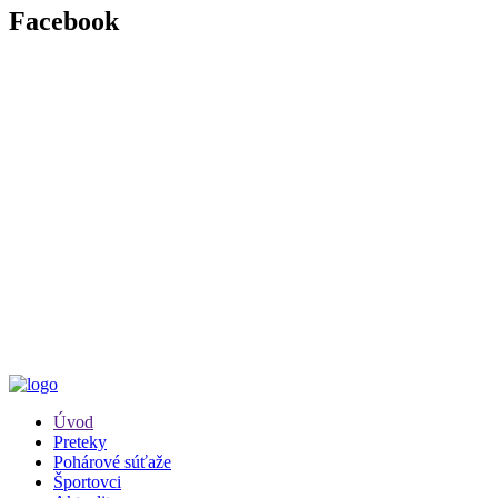
Facebook
Úvod
Preteky
Pohárové súťaže
Športovci