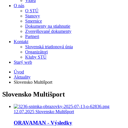
Videá
O nás
O STÚ
Stanovy
Smernice
Dokumenty na stiahnutie
Zverejňované dokumenty
Partneri
Kontakt
Slovenská triatlonová únia
Organizátori
Kluby STÚ
Starý web
Úvod
Aktuality
Slovensko Multišport
Slovensko Multišport
12.07.2025
Slovensko Multišport
ORAVAMAN - Výsledky