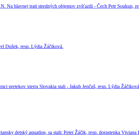
 Na hlavnej trati stredných objemov zvíťazili - Čech Petr Soukup, re
rel Dušek, resp. Lýdia Žáčiková.
mci pretekov xterra Slovakia stali - Jakub Jenčuš, resp. Lýdia Žáčiková.
iansky detský aquatlon, sa stali: Peter Žáčik, resp. dorastenka Viviana