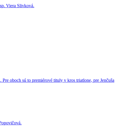
sp. Viera Slivková.
 Pre oboch sú to premiérové tituly v kros triatlone, pre Jenčuša
 Popovičová.