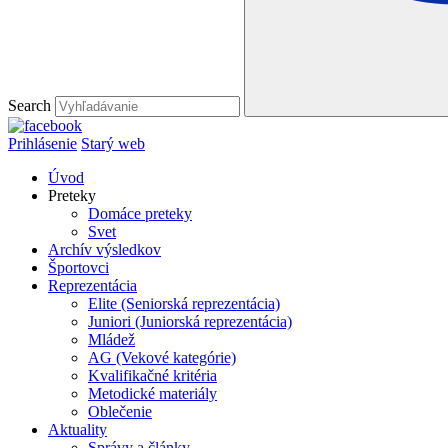
Search
Prihlásenie
Starý web
Úvod
Preteky
Domáce preteky
Svet
Archív výsledkov
Športovci
Reprezentácia
Elite (Seniorská reprezentácia)
Juniori (Juniorská reprezentácia)
Mládež
AG (Vekové kategórie)
Kvalifikačné kritéria
Metodické materiály
Oblečenie
Aktuality
Správy a články