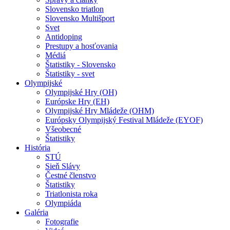
Slovensko triatlon
Slovensko Multišport
Svet
Antidoping
Prestupy a hosťovania
Médiá
Štatistiky - Slovensko
Štatistiky - svet
Olympijské
Olympijské Hry (OH)
Európske Hry (EH)
Olympijské Hry Mládeže (OHM)
Európsky Olympijský Festival Mládeže (EYOF)
Všeobecné
Štatistiky
História
STÚ
Sieň Slávy
Čestné členstvo
Štatistiky
Triatlonista roka
Olympiáda
Galéria
Fotografie