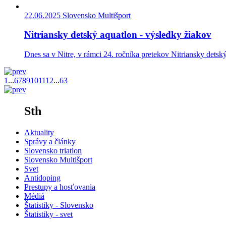
22.06.2025
Slovensko Multišport
Nitriansky detský aquatlon - výsledky žiakov
Dnes sa v Nitre, v rámci 24. ročníka pretekov Nitriansky dets
1
...
6
7
8
9
10
11
12
...
63
Sth
Aktuality
Správy a články
Slovensko triatlon
Slovensko Multišport
Svet
Antidoping
Prestupy a hosťovania
Médiá
Štatistiky - Slovensko
Štatistiky - svet