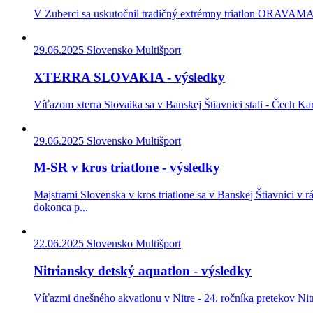
V Zuberci sa uskutočnil tradičný extrémny triatlon ORAVAMAN.
29.06.2025
Slovensko Multišport
XTERRA SLOVAKIA - výsledky
Víťazom xterra Slovaika sa v Banskej Štiavnici stali - Čech Ka
29.06.2025
Slovensko Multišport
M-SR v kros triatlone - výsledky
Majstrami Slovenska v kros triatlone sa v Banskej Štiavnici v rá
dokonca p...
22.06.2025
Slovensko Multišport
Nitriansky detský aquatlon - výsledky
Víťazmi dnešného akvatlonu v Nitre - 24. ročníka pretekov Nitr