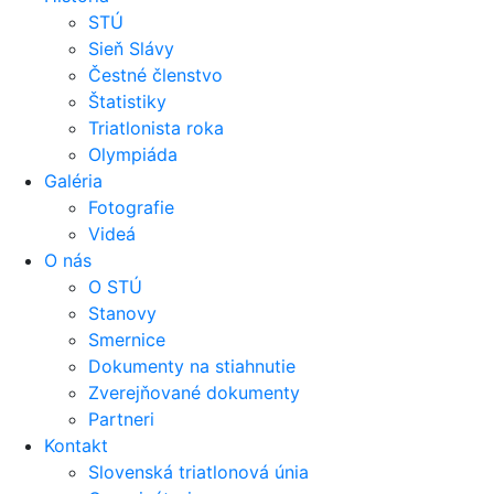
STÚ
Sieň Slávy
Čestné členstvo
Štatistiky
Triatlonista roka
Olympiáda
Galéria
Fotografie
Videá
O nás
O STÚ
Stanovy
Smernice
Dokumenty na stiahnutie
Zverejňované dokumenty
Partneri
Kontakt
Slovenská triatlonová únia