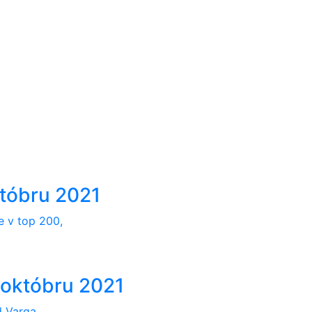
któbru 2021
e v top 200,
 októbru 2021
 Varga.