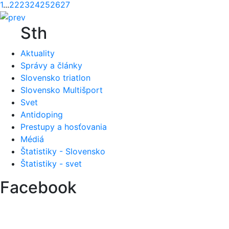
1
...
22
23
24
25
26
27
Sth
Aktuality
Správy a články
Slovensko triatlon
Slovensko Multišport
Svet
Antidoping
Prestupy a hosťovania
Médiá
Štatistiky - Slovensko
Štatistiky - svet
Facebook