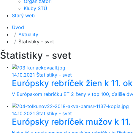
Organizátori
Kluby STÚ
Starý web
Úvod
Aktuality
Štatistiky - svet
Štatistiky - svet
14.10.2021
Štatistiky - svet
Európsky rebríček žien k 11. o
V Európskom rebríčku ET 2 ženy v top 100, ďalšie dv
14.10.2021
Štatistiky - svet
Európsky rebríček mužov k 11.
Najvyššie postaveným slovenským rebríčku je Richard