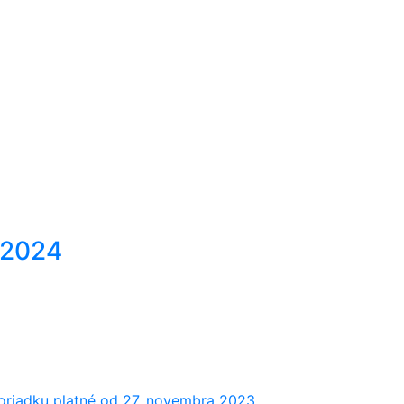
. 2024
poriadku platné od 27. novembra 2023.