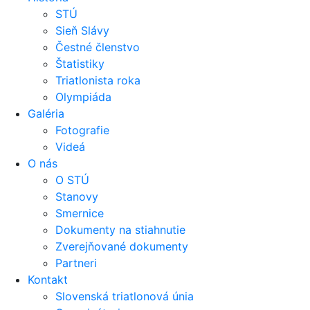
STÚ
Sieň Slávy
Čestné členstvo
Štatistiky
Triatlonista roka
Olympiáda
Galéria
Fotografie
Videá
O nás
O STÚ
Stanovy
Smernice
Dokumenty na stiahnutie
Zverejňované dokumenty
Partneri
Kontakt
Slovenská triatlonová únia