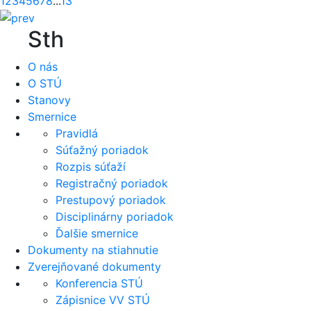
1
2
3
4
5
6
7
8
...
13
Sth
O nás
O STÚ
Stanovy
Smernice
Pravidlá
Súťažný poriadok
Rozpis súťaží
Registračný poriadok
Prestupový poriadok
Disciplinárny poriadok
Ďalšie smernice
Dokumenty na stiahnutie
Zverejňované dokumenty
Konferencia STÚ
Zápisnice VV STÚ