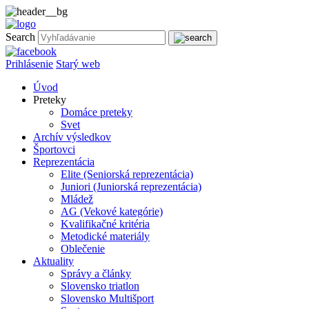
Search
Prihlásenie
Starý web
Úvod
Preteky
Domáce preteky
Svet
Archív výsledkov
Športovci
Reprezentácia
Elite (Seniorská reprezentácia)
Juniori (Juniorská reprezentácia)
Mládež
AG (Vekové kategórie)
Kvalifikačné kritéria
Metodické materiály
Oblečenie
Aktuality
Správy a články
Slovensko triatlon
Slovensko Multišport