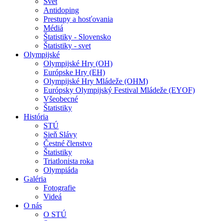
Svet
Antidoping
Prestupy a hosťovania
Médiá
Štatistiky - Slovensko
Štatistiky - svet
Olympijské
Olympijské Hry (OH)
Európske Hry (EH)
Olympijské Hry Mládeže (OHM)
Európsky Olympijský Festival Mládeže (EYOF)
Všeobecné
Štatistiky
História
STÚ
Sieň Slávy
Čestné členstvo
Štatistiky
Triatlonista roka
Olympiáda
Galéria
Fotografie
Videá
O nás
O STÚ