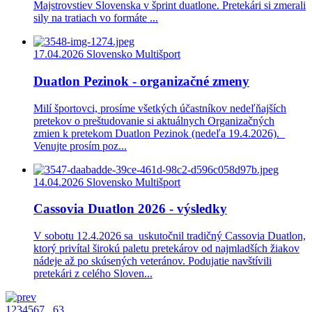
Majstrovstiev Slovenska v šprint duatlone. Pretekári si zmerali
sily na tratiach vo formáte ...
17.04.2026
Slovensko Multišport
Duatlon Pezinok - organizačné zmeny
Milí športovci, prosíme všetkých účastníkov nedeľňajších
pretekov o preštudovanie si aktuálnych Organizačných
zmien k pretekom Duatlon Pezinok (nedeľa 19.4.2026).
Venujte prosím poz...
14.04.2026
Slovensko Multišport
Cassovia Duatlon 2026 - výsledky
V sobotu 12.4.2026 sa uskutočnil tradičný Cassovia Duatlon,
ktorý privítal širokú paletu pretekárov od najmladších žiakov
nádeje až po skúsených veteránov. Podujatie navštívili
pretekári z celého Sloven...
1
2
3
4
5
6
7
...
63