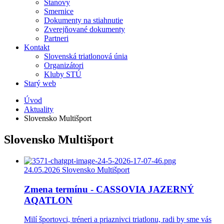
Stanovy
Smernice
Dokumenty na stiahnutie
Zverejňované dokumenty
Partneri
Kontakt
Slovenská triatlonová únia
Organizátori
Kluby STÚ
Starý web
Úvod
Aktuality
Slovensko Multišport
Slovensko Multišport
24.05.2026
Slovensko Multišport
Zmena termínu - CASSOVIA JAZERNÝ
AQATLON
Milí športovci, tréneri a priaznivci triatlonu, radi by sme vás