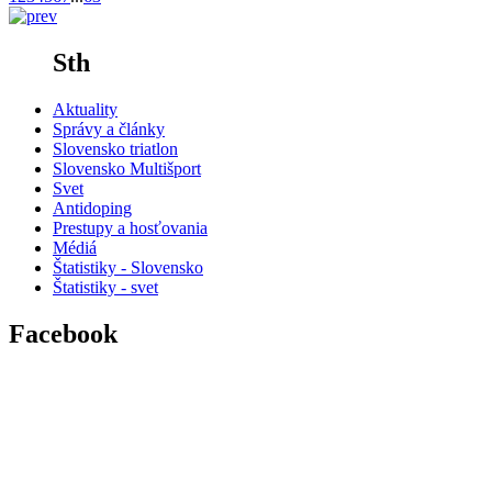
Sth
Aktuality
Správy a články
Slovensko triatlon
Slovensko Multišport
Svet
Antidoping
Prestupy a hosťovania
Médiá
Štatistiky - Slovensko
Štatistiky - svet
Facebook