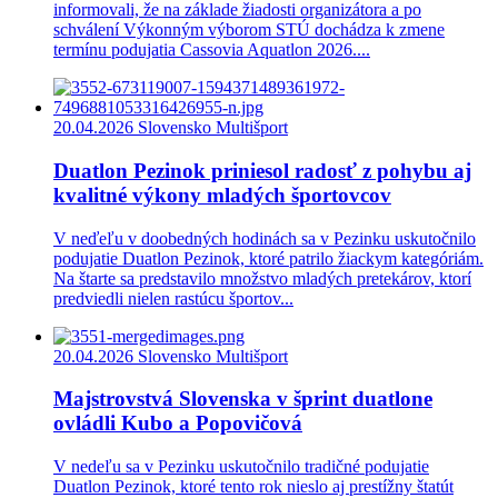
informovali, že na základe žiadosti organizátora a po
schválení Výkonným výborom STÚ dochádza k zmene
termínu podujatia Cassovia Aquatlon 2026....
20.04.2026
Slovensko Multišport
Duatlon Pezinok priniesol radosť z pohybu aj
kvalitné výkony mladých športovcov
V neďeľu v doobedných hodinách sa v Pezinku uskutočnilo
podujatie Duatlon Pezinok, ktoré patrilo žiackym kategóriám.
Na štarte sa predstavilo množstvo mladých pretekárov, ktorí
predviedli nielen rastúcu športov...
20.04.2026
Slovensko Multišport
Majstrovstvá Slovenska v šprint duatlone
ovládli Kubo a Popovičová
V nedeľu sa v Pezinku uskutočnilo tradičné podujatie
Duatlon Pezinok, ktoré tento rok nieslo aj prestížny štatút