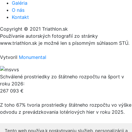
Galéria
O nás
Kontakt
Copyright © 2021 Triathlon.sk
Používanie autorských fotografií zo stránky
www.triathlon.sk je možné len s písomným súhlasom STÚ.
Vytvoril
Monumental
Schválené prostriedky zo štátneho rozpočtu na šport v
roku 2026:
267 093 €
Z toho 67% tvoria prostriedky štátneho rozpočtu vo výške
odvodu z prevádzkovania lotériových hier v roku 2025.
Tento web používa k poskytovaniu služieb, personalizácii a
Tento web používa k poskytovaniu služieb, personalizácii a