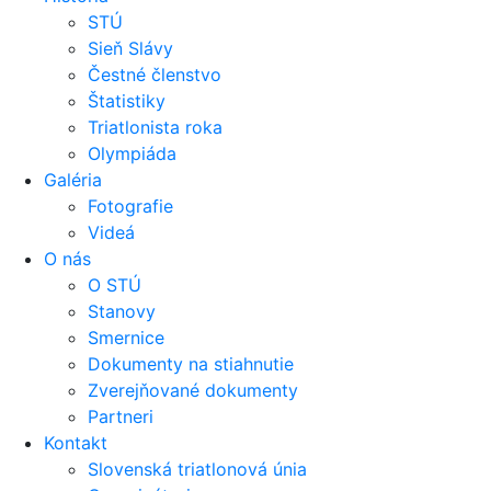
STÚ
Sieň Slávy
Čestné členstvo
Štatistiky
Triatlonista roka
Olympiáda
Galéria
Fotografie
Videá
O nás
O STÚ
Stanovy
Smernice
Dokumenty na stiahnutie
Zverejňované dokumenty
Partneri
Kontakt
Slovenská triatlonová únia