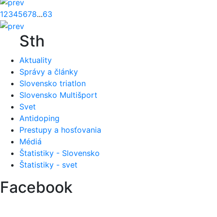
1
2
3
4
5
6
7
8
...
63
Sth
Aktuality
Správy a články
Slovensko triatlon
Slovensko Multišport
Svet
Antidoping
Prestupy a hosťovania
Médiá
Štatistiky - Slovensko
Štatistiky - svet
Facebook