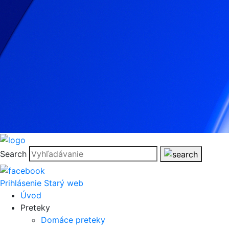
Search
Prihlásenie
Starý web
Úvod
Preteky
Domáce preteky