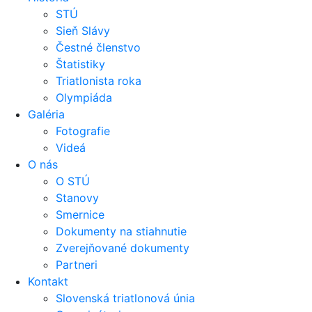
STÚ
Sieň Slávy
Čestné členstvo
Štatistiky
Triatlonista roka
Olympiáda
Galéria
Fotografie
Videá
O nás
O STÚ
Stanovy
Smernice
Dokumenty na stiahnutie
Zverejňované dokumenty
Partneri
Kontakt
Slovenská triatlonová únia