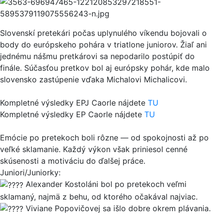
Slovenskí pretekári počas uplynulého víkendu bojovali o
body do európskeho pohára v triatlone juniorov. Žiaľ ani
jednému nášmu pretkárovi sa nepodarilo postúpiť do
finále. Súčasťou pretkov bol aj európsky pohár, kde malo
slovensko zastúpenie vďaka Michalovi Michalicovi.
Kompletné výsledky EPJ Caorle nájdete
TU
Kompletné výsledky EP Caorle nájdete
TU
Emócie po pretekoch boli rôzne — od spokojnosti až po
veľké sklamanie. Každý výkon však priniesol cenné
skúsenosti a motiváciu do ďalšej práce.
Juniori/Juniorky:
Alexander Kostoláni bol po pretekoch veľmi
sklamaný, najmä z behu, od ktorého očakával najviac.
Viviane Popovičovej sa išlo dobre okrem plávania.