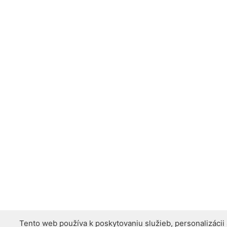
Tento web používa k poskytovaniu služieb, personalizácii
Tento web používa k poskytovaniu služieb, personalizácii