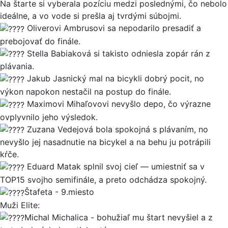
Na štarte si vyberala pozíciu medzi poslednými, čo nebolo
ideálne, a vo vode si prešla aj tvrdými súbojmi.
Oliverovi Ambrusovi sa nepodarilo presadiť a
prebojovať do finále.
Stella Babiaková si takisto odniesla zopár rán z
plávania.
Jakub Jasnický mal na bicykli dobrý pocit, no
výkon napokon nestačil na postup do finále.
Maximovi Mihaľovovi nevyšlo depo, čo výrazne
ovplyvnilo jeho výsledok.
Zuzana Vedejová bola spokojná s plávaním, no
nevyšlo jej nasadnutie na bicykel a na behu ju potrápili
kŕče.
Eduard Matak splnil svoj cieľ — umiestniť sa v
TOP15 svojho semifinále, a preto odchádza spokojný.
Štafeta - 9.miesto
Muži Elite:
Michal Michalica - bohužiaľ mu štart nevyšiel a z