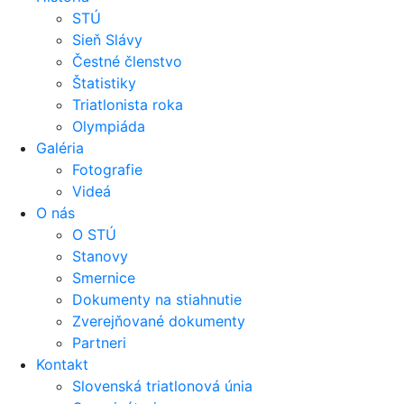
STÚ
Sieň Slávy
Čestné členstvo
Štatistiky
Triatlonista roka
Olympiáda
Galéria
Fotografie
Videá
O nás
O STÚ
Stanovy
Smernice
Dokumenty na stiahnutie
Zverejňované dokumenty
Partneri
Kontakt
Slovenská triatlonová únia