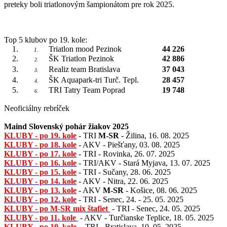
preteky boli triatlonovým šampionátom pre rok 2025.
Top 5 klubov po 19. kole:
1.
Triatlon mood Pezinok
44 226
1.
2.
ŠK Triatlon Pezinok
42 886
2.
3.
Realiz team Bratislava
37 043
3.
4.
ŠK Aquapark-tri Turč. Tepl.
28 457
4.
5.
TRI Tatry Team Poprad
19 748
6.
Neoficiálny rebríček
Maind Slovenský pohár žiakov 2025
KLUBY - po
19. kole
- TRI
M-SR
- Žilina, 16. 08. 2025
KLUBY - po
18. kole
- AKV
- Piešťany, 03. 08. 2025
KLUBY - po
17. kole
- TRI
- Rovinka, 26. 07. 2025
KLUBY - po
16. kole
- TRI/AKV
- Stará Myjava, 13. 07. 2025
KLUBY - po
15. kole
- TRI
- Sučany, 28. 06. 2025
KLUBY - po
14. kole
- AKV
- Nitra, 22. 06. 2025
KLUBY - po
13. kole
- AKV
M-SR
- Košice, 08. 06. 2025
KLUBY - po
12. kole
- TRI - Senec, 24. - 25. 05. 2025
KLUBY - po M
-SR mix štafiet
- TRI - Senec, 24. 05. 2025
KLUBY - po 11. kole
- AKV - Turčianske Teplice, 18. 05. 2025
KLUBY - po 10. kole
- TRI - Bratislava, 10. 05. 2025