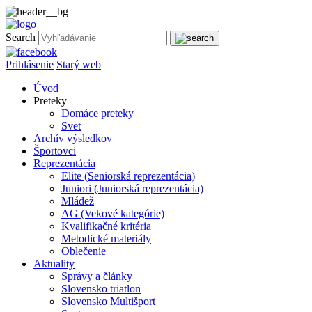
Search
Prihlásenie
Starý web
Úvod
Preteky
Domáce preteky
Svet
Archív výsledkov
Športovci
Reprezentácia
Elite (Seniorská reprezentácia)
Juniori (Juniorská reprezentácia)
Mládež
AG (Vekové kategórie)
Kvalifikačné kritéria
Metodické materiály
Oblečenie
Aktuality
Správy a články
Slovensko triatlon
Slovensko Multišport