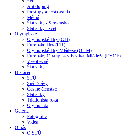
Svet
Antidoping
Prestupy a hosťovania
Médiá
Štatistiky - Slovensko
Štatistiky - svet
Olympijské
Olympijské Hry (OH)
Európske Hry (EH)
Olympijské Hry Mládeže (OHM)
Európsky Olympijský Festival Mládeže (EYOF)
Všeobecné
Štatistiky
História
STÚ
Sieň Slávy
Čestné členstvo
Štatistiky
Triatlonista roka
Olympiáda
Galéria
Fotografie
Videá
O nás
O STÚ