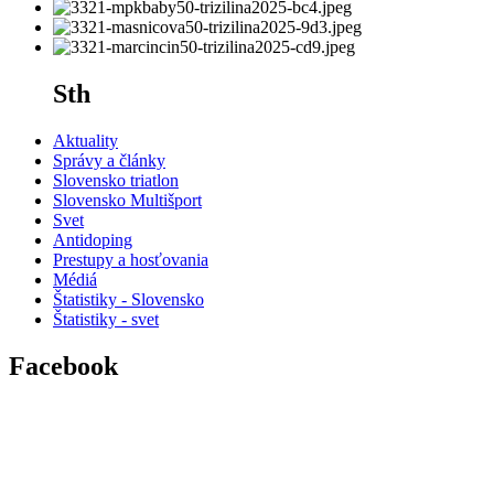
Sth
Aktuality
Správy a články
Slovensko triatlon
Slovensko Multišport
Svet
Antidoping
Prestupy a hosťovania
Médiá
Štatistiky - Slovensko
Štatistiky - svet
Facebook