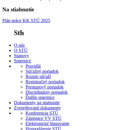
Na stiahnutie
Plán práce KK STÚ 2025
Sth
O nás
O STÚ
Stanovy
Smernice
Pravidlá
Súťažný poriadok
Rozpis súťaží
Registračný poriadok
Prestupový poriadok
Disciplinárny poriadok
Ďalšie smernice
Dokumenty na stiahnutie
Zverejňované dokumenty
Konferencia STÚ
Zápisnice VV STÚ
Elektronické hlasovanie
Hospodárenie STÚ