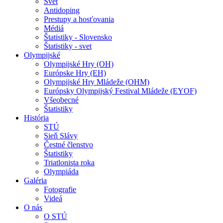
Svet
Antidoping
Prestupy a hosťovania
Médiá
Štatistiky - Slovensko
Štatistiky - svet
Olympijské
Olympijské Hry (OH)
Európske Hry (EH)
Olympijské Hry Mládeže (OHM)
Európsky Olympijský Festival Mládeže (EYOF)
Všeobecné
Štatistiky
História
STÚ
Sieň Slávy
Čestné členstvo
Štatistiky
Triatlonista roka
Olympiáda
Galéria
Fotografie
Videá
O nás
O STÚ