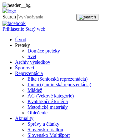
Search
Prihlásenie
Starý web
Úvod
Preteky
Domáce preteky
Svet
Archív výsledkov
Športovci
Reprezentácia
Elite (Seniorská reprezentácia)
Juniori (Juniorská reprezentácia)
Mládež
AG (Vekové kategórie)
Kvalifikačné kritéria
Metodické materiály
Oblečenie
Aktuality
Správy a články
Slovensko triatlon
Slovensko Multišport