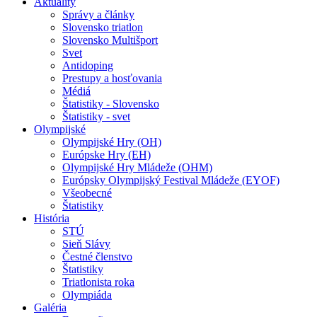
Aktuality
Správy a články
Slovensko triatlon
Slovensko Multišport
Svet
Antidoping
Prestupy a hosťovania
Médiá
Štatistiky - Slovensko
Štatistiky - svet
Olympijské
Olympijské Hry (OH)
Európske Hry (EH)
Olympijské Hry Mládeže (OHM)
Európsky Olympijský Festival Mládeže (EYOF)
Všeobecné
Štatistiky
História
STÚ
Sieň Slávy
Čestné členstvo
Štatistiky
Triatlonista roka
Olympiáda
Galéria