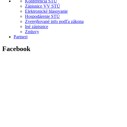
Konferencia STÚ
Zápisnice VV STÚ
Elektronické hlasovanie
Hospodárenie STÚ
Zverejňované info podľa zákona
Iné zápisnice
Zmluvy
Partneri
Facebook