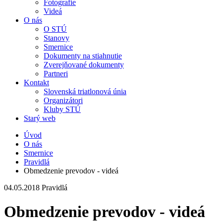
Fotografie
Videá
O nás
O STÚ
Stanovy
Smernice
Dokumenty na stiahnutie
Zverejňované dokumenty
Partneri
Kontakt
Slovenská triatlonová únia
Organizátori
Kluby STÚ
Starý web
Úvod
O nás
Smernice
Pravidlá
Obmedzenie prevodov - videá
04.05.2018
Pravidlá
Obmedzenie prevodov - videá