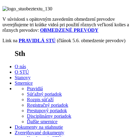
V súvislosti s opätovným zavedením obmedzení prevodov
uverejňujeme tri krátke videá pri použití rôznych veľkostí kolies a
rôznych prevodov:
OBMEDZENÉ PREVODY
Link na
PRAVIDLÁ STÚ
(článok 5.6. obmedzenie prevodov)
Sth
O nás
O STÚ
Stanovy
Smernice
Pravidlá
Súťažný poriadok
Rozpis súťaží
Registračný poriadok
Prestupový poriadok
Disciplinárny poriadok
Ďalšie smernice
Dokumenty na stiahnutie
Zverejňované dokumenty