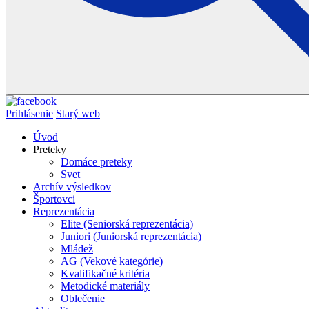
Prihlásenie
Starý web
Úvod
Preteky
Domáce preteky
Svet
Archív výsledkov
Športovci
Reprezentácia
Elite (Seniorská reprezentácia)
Juniori (Juniorská reprezentácia)
Mládež
AG (Vekové kategórie)
Kvalifikačné kritéria
Metodické materiály
Oblečenie