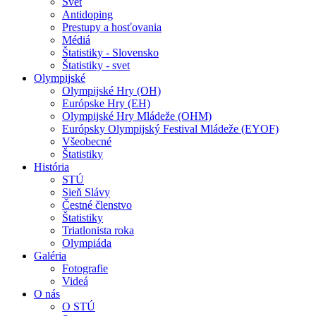
Svet
Antidoping
Prestupy a hosťovania
Médiá
Štatistiky - Slovensko
Štatistiky - svet
Olympijské
Olympijské Hry (OH)
Európske Hry (EH)
Olympijské Hry Mládeže (OHM)
Európsky Olympijský Festival Mládeže (EYOF)
Všeobecné
Štatistiky
História
STÚ
Sieň Slávy
Čestné členstvo
Štatistiky
Triatlonista roka
Olympiáda
Galéria
Fotografie
Videá
O nás
O STÚ