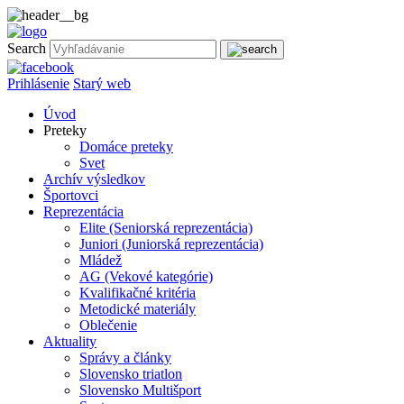
Search
Prihlásenie
Starý web
Úvod
Preteky
Domáce preteky
Svet
Archív výsledkov
Športovci
Reprezentácia
Elite (Seniorská reprezentácia)
Juniori (Juniorská reprezentácia)
Mládež
AG (Vekové kategórie)
Kvalifikačné kritéria
Metodické materiály
Oblečenie
Aktuality
Správy a články
Slovensko triatlon
Slovensko Multišport