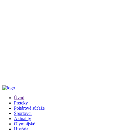
Úvod
Preteky
Pohárové súťaže
Športovci
Aktuality
Olympijské
História