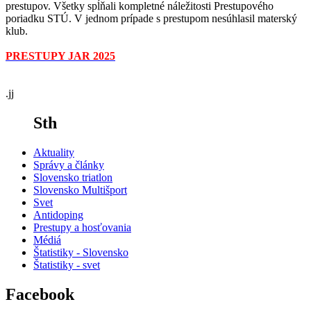
prestupov. Všetky spĺňali kompletné náležitosti Prestupového
poriadku STÚ. V jednom prípade s prestupom nesúhlasil materský
klub.
PRESTUPY JAR 2025
.jj
Sth
Aktuality
Správy a články
Slovensko triatlon
Slovensko Multišport
Svet
Antidoping
Prestupy a hosťovania
Médiá
Štatistiky - Slovensko
Štatistiky - svet
Facebook