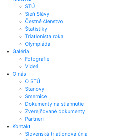
STÚ
Sieň Slávy
Čestné členstvo
Štatistiky
Triatlonista roka
Olympiáda
Galéria
Fotografie
Videá
O nás
O STÚ
Stanovy
Smernice
Dokumenty na stiahnutie
Zverejňované dokumenty
Partneri
Kontakt
Slovenská triatlonová únia