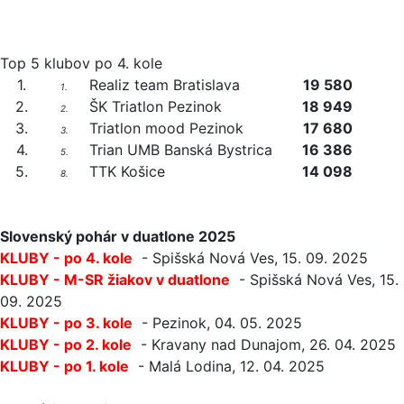
Top 5 klubov po 4. kole
1.
Realiz team Bratislava
19 580
1.
2.
ŠK Triatlon Pezinok
18 949
2.
3.
Triatlon mood Pezinok
17 680
3.
4.
Trian UMB Banská Bystrica
16 386
5.
5.
TTK Košice
14 098
8.
Slovenský pohár v duatlone 2025
KLUBY - po 4. kole
- Spišská Nová Ves, 15. 09. 2025
KLUBY - M-SR žiakov v duatlone
- Spišská Nová Ves, 15.
09. 2025
KLUBY - po 3. kole
- Pezinok, 04. 05. 2025
KLUBY - po 2. kole
- Kravany nad Dunajom, 26. 04. 2025
KLUBY - po 1. kole
- Malá Lodina, 12. 04. 2025