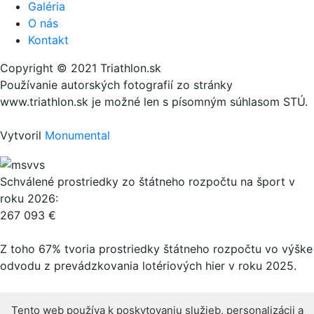
Galéria
O nás
Kontakt
Copyright © 2021 Triathlon.sk
Používanie autorských fotografií zo stránky
www.triathlon.sk je možné len s písomným súhlasom STÚ.
Vytvoril
Monumental
Schválené prostriedky zo štátneho rozpočtu na šport v
roku 2026:
267 093 €
Z toho 67% tvoria prostriedky štátneho rozpočtu vo výške
odvodu z prevádzkovania lotériových hier v roku 2025.
Tento web používa k poskytovaniu služieb, personalizácii a
Tento web používa k poskytovaniu služieb, personalizácii a