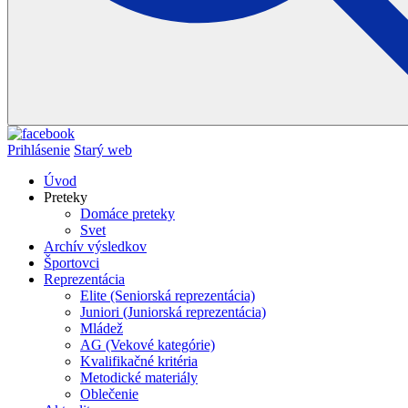
Prihlásenie
Starý web
Úvod
Preteky
Domáce preteky
Svet
Archív výsledkov
Športovci
Reprezentácia
Elite (Seniorská reprezentácia)
Juniori (Juniorská reprezentácia)
Mládež
AG (Vekové kategórie)
Kvalifikačné kritéria
Metodické materiály
Oblečenie