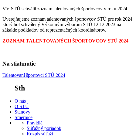
VV STÚ schválil zoznam talentovaných športovcov v roku 2024.
Uverejňujeme zoznam talentovaných športovcov STÚ pre rok 2024,
ktorý bol schválený Výkonným výborom STÚ 12.12.2023 na
zákalde podkladov od reprezentačných koordinátorov.
ZOZNAM TALENTOVANÝCH ŠPORTOVCOV STÚ 2024
Na stiahnutie
Talentovaní športovci STÚ 2024
Sth
O nás
O STÚ
Stanovy
Smernice
Pravidlá
Súťažný poriadok
Rozpis súťaží