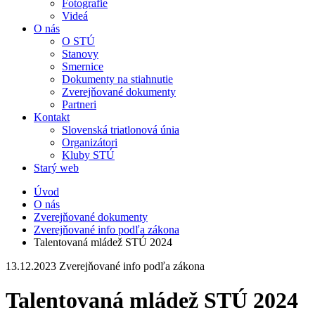
Fotografie
Videá
O nás
O STÚ
Stanovy
Smernice
Dokumenty na stiahnutie
Zverejňované dokumenty
Partneri
Kontakt
Slovenská triatlonová únia
Organizátori
Kluby STÚ
Starý web
Úvod
O nás
Zverejňované dokumenty
Zverejňované info podľa zákona
Talentovaná mládež STÚ 2024
13.12.2023
Zverejňované info podľa zákona
Talentovaná mládež STÚ 2024