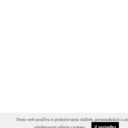
Tento web používa k poskytovaniu služieb, personalizácii a a
Tento web používa k poskytovaniu služieb, personalizácii a a
V poriadku
Súhlasím
návštevnosti súbory cookies.
návštevnosti súbory cookies.