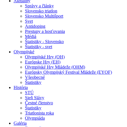
Aktuality
Správy a články
Slovensko triatlon
Slovensko Multišport
Svet
Antidoping
Prestupy a hosťovania
Médiá
Štatistiky - Slovensko
Štatistiky - svet
Olympijské
Olympijské Hry (OH)
Európske Hry (EH)
Olympijské Hry Mládeže (OHM)
Európsky Olympijský Festival Mládeže (EYOF)
Všeobecné
Štatistiky
História
STÚ
Sieň Slávy
Čestné členstvo
Štatistiky
Triatlonista roka
Olympiáda
Galéria