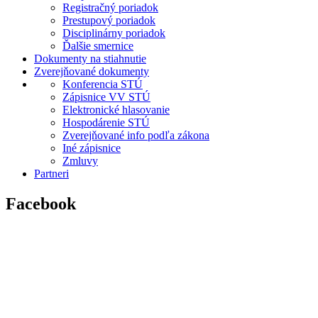
Registračný poriadok
Prestupový poriadok
Disciplinárny poriadok
Ďalšie smernice
Dokumenty na stiahnutie
Zverejňované dokumenty
Konferencia STÚ
Zápisnice VV STÚ
Elektronické hlasovanie
Hospodárenie STÚ
Zverejňované info podľa zákona
Iné zápisnice
Zmluvy
Partneri
Facebook