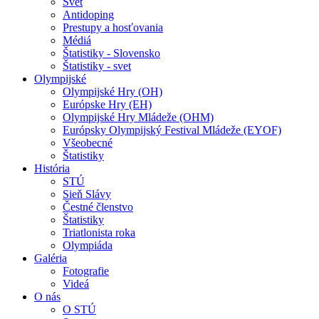
Svet
Antidoping
Prestupy a hosťovania
Médiá
Štatistiky - Slovensko
Štatistiky - svet
Olympijské
Olympijské Hry (OH)
Európske Hry (EH)
Olympijské Hry Mládeže (OHM)
Európsky Olympijský Festival Mládeže (EYOF)
Všeobecné
Štatistiky
História
STÚ
Sieň Slávy
Čestné členstvo
Štatistiky
Triatlonista roka
Olympiáda
Galéria
Fotografie
Videá
O nás
O STÚ