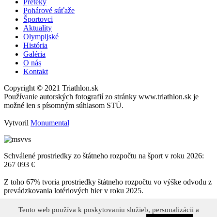
Preteky
Pohárové súťaže
Športovci
Aktuality
Olympijské
História
Galéria
O nás
Kontakt
Copyright © 2021 Triathlon.sk
Používanie autorských fotografií zo stránky www.triathlon.sk je
možné len s písomným súhlasom STÚ.
Vytvoril
Monumental
Schválené prostriedky zo štátneho rozpočtu na šport v roku 2026:
267 093 €
Z toho 67% tvoria prostriedky štátneho rozpočtu vo výške odvodu z
prevádzkovania lotériových hier v roku 2025.
Tento web používa k poskytovaniu služieb, personalizácii a
Tento web používa k poskytovaniu služieb, personalizácii a