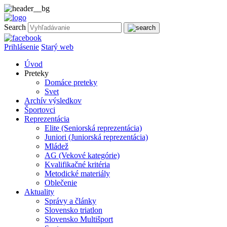
Search
Prihlásenie
Starý web
Úvod
Preteky
Domáce preteky
Svet
Archív výsledkov
Športovci
Reprezentácia
Elite (Seniorská reprezentácia)
Juniori (Juniorská reprezentácia)
Mládež
AG (Vekové kategórie)
Kvalifikačné kritéria
Metodické materiály
Oblečenie
Aktuality
Správy a články
Slovensko triatlon
Slovensko Multišport