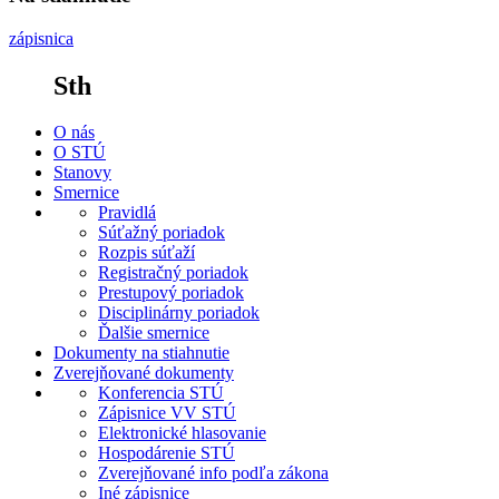
zápisnica
Sth
O nás
O STÚ
Stanovy
Smernice
Pravidlá
Súťažný poriadok
Rozpis súťaží
Registračný poriadok
Prestupový poriadok
Disciplinárny poriadok
Ďalšie smernice
Dokumenty na stiahnutie
Zverejňované dokumenty
Konferencia STÚ
Zápisnice VV STÚ
Elektronické hlasovanie
Hospodárenie STÚ
Zverejňované info podľa zákona
Iné zápisnice