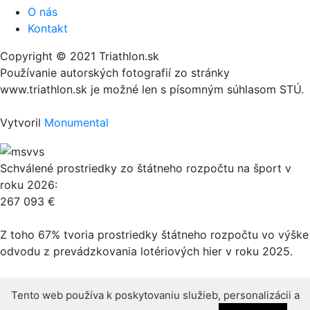
O nás
Kontakt
Copyright © 2021 Triathlon.sk
Používanie autorských fotografií zo stránky
www.triathlon.sk je možné len s písomným súhlasom STÚ.
Vytvoril
Monumental
Schválené prostriedky zo štátneho rozpočtu na šport v
roku 2026:
267 093 €
Z toho 67% tvoria prostriedky štátneho rozpočtu vo výške
odvodu z prevádzkovania lotériových hier v roku 2025.
Tento web používa k poskytovaniu služieb, personalizácii a
Tento web používa k poskytovaniu služieb, personalizácii a