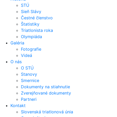
STÚ
Sieň Slávy
Čestné členstvo
Štatistiky
Triatlonista roka
Olympiáda
Galéria
Fotografie
Videá
O nás
O STÚ
Stanovy
Smernice
Dokumenty na stiahnutie
Zverejňované dokumenty
Partneri
Kontakt
Slovenská triatlonová únia