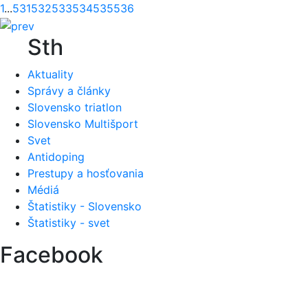
1
...
531
532
533
534
535
536
Sth
Aktuality
Správy a články
Slovensko triatlon
Slovensko Multišport
Svet
Antidoping
Prestupy a hosťovania
Médiá
Štatistiky - Slovensko
Štatistiky - svet
Facebook