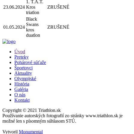
1. T.A.T.
23.06.2024
Kros
ZRUŠENÉ
triatlon
Black
Swans
01.05.2024
ZRUŠENÉ
kros
duatlon
Úvod
Preteky
Pohárové súťaže
Športovci
Aktuality
Olympijské
História
Galéria
O nás
Kontakt
Copyright © 2021 Triathlon.sk
Používanie autorských fotografií zo stránky www.triathlon.sk je
možné len s písomným súhlasom STÚ.
Vytvoril
Monumental