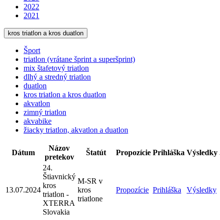
2022
2021
kros triatlon a kros duatlon
Šport
triatlon (vrátane šprint a superšprint)
mix štafetový triatlon
dlhý a stredný triatlon
duatlon
kros triatlon a kros duatlon
akvatlon
zimný triatlon
akvabike
žiacky triatlon, akvatlon a duatlon
Názov
Dátum
Štatút
Propozície
Prihláška
Výsledky
pretekov
24.
Štiavnický
M-SR v
kros
13.07.2024
kros
Propozície
Prihláška
Výsledky
triatlon -
triatlone
XTERRA
Slovakia