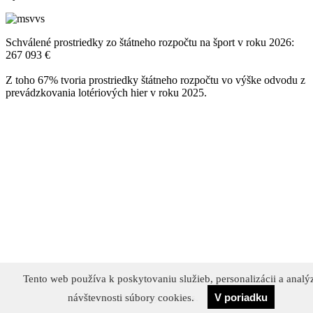
Schválené prostriedky zo štátneho rozpočtu na šport v roku 2026:
267 093 €
Z toho 67% tvoria prostriedky štátneho rozpočtu vo výške odvodu z
prevádzkovania lotériových hier v roku 2025.
Tento web používa k poskytovaniu služieb, personalizácii a analý
Tento web používa k poskytovaniu služieb, personalizácii a analý
V poriadku
Súhlasím
návštevnosti súbory cookies.
návštevnosti súbory cookies.