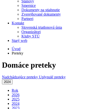
Stanovy
Smernice
Dokumenty na stiahnutie
Zverejňované dokumenty
Partneri
Kontakt
Slovenská triatlonová únia
Organizátori
Kluby STÚ
Starý web
Úvod
Preteky
Domáce preteky
Nadchádzajúce preteky
Uplynulé preteky
2024
Rok
2026
2025
2024
2023