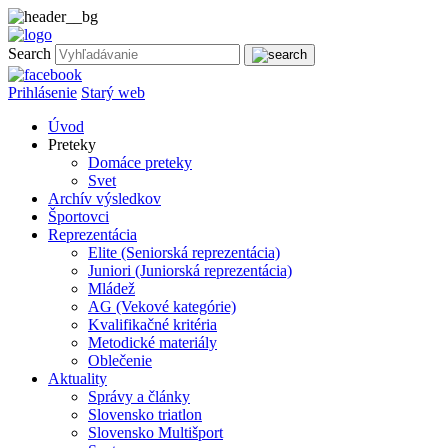
Search
Prihlásenie
Starý web
Úvod
Preteky
Domáce preteky
Svet
Archív výsledkov
Športovci
Reprezentácia
Elite (Seniorská reprezentácia)
Juniori (Juniorská reprezentácia)
Mládež
AG (Vekové kategórie)
Kvalifikačné kritéria
Metodické materiály
Oblečenie
Aktuality
Správy a články
Slovensko triatlon
Slovensko Multišport