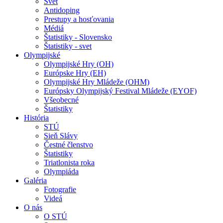
Svet
Antidoping
Prestupy a hosťovania
Médiá
Štatistiky - Slovensko
Štatistiky - svet
Olympijské
Olympijské Hry (OH)
Európske Hry (EH)
Olympijské Hry Mládeže (OHM)
Európsky Olympijský Festival Mládeže (EYOF)
Všeobecné
Štatistiky
História
STÚ
Sieň Slávy
Čestné členstvo
Štatistiky
Triatlonista roka
Olympiáda
Galéria
Fotografie
Videá
O nás
O STÚ