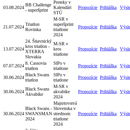
Preteky v
BB Challenge
03.08.2024
Kalendári
Propozície
Prihláška
Výsl
- superšprint
STÚ
M-SR v
Triatlon
superšprint
21.07.2024
Propozície
Prihláška
Výsl
Rovinka
triatlone
2024
24. Štiavnický
M-SR v
kros triatlon -
13.07.2024
kros
Propozície
Prihláška
Výsl
XTERRA
triatlone
Slovakia
8. Cassovia
SlPo v
07.07.2024
Propozície
Prihláška
Výsl
triatlon
triatlone
Black Swans
SlPo v
30.06.2024
Propozície
Prihláška
Výsl
triatlon
triatlone
M-SR v
Black Swans
30.06.2024
akvabike
Propozície
Prihláška
Výsl
Akvabike
2024
Majsrtovstvá
Black Swans -
Slovenska v
30.06.2024
SWANSMAN
strednom
Propozície
Prihláška
Výsl
2024
triatlone
2024