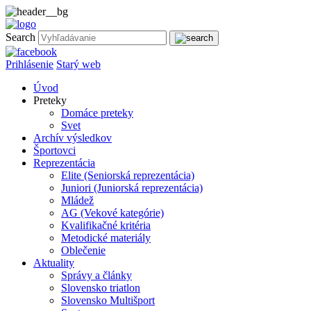
Search
Prihlásenie
Starý web
Úvod
Preteky
Domáce preteky
Svet
Archív výsledkov
Športovci
Reprezentácia
Elite (Seniorská reprezentácia)
Juniori (Juniorská reprezentácia)
Mládež
AG (Vekové kategórie)
Kvalifikačné kritéria
Metodické materiály
Oblečenie
Aktuality
Správy a články
Slovensko triatlon
Slovensko Multišport