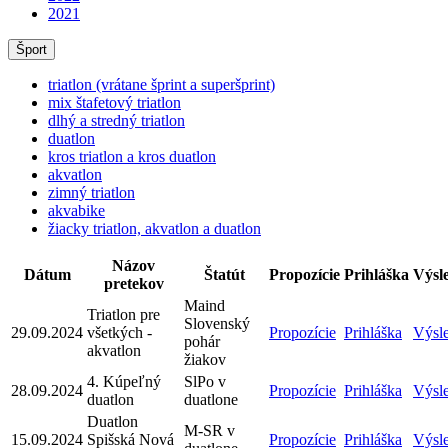
2021
Šport
triatlon (vrátane šprint a superšprint)
mix štafetový triatlon
dlhý a stredný triatlon
duatlon
kros triatlon a kros duatlon
akvatlon
zimný triatlon
akvabike
žiacky triatlon, akvatlon a duatlon
Názov
Dátum
Štatút
Propozície
Prihláška
Výsl
pretekov
Maind
Triatlon pre
Slovenský
29.09.2024
všetkých -
Propozície
Prihláška
Výsl
pohár
akvatlon
žiakov
4. Kúpeľný
SlPo v
28.09.2024
Propozície
Prihláška
Výsl
duatlon
duatlone
Duatlon
M-SR v
15.09.2024
Spišská Nová
Propozície
Prihláška
Výsl