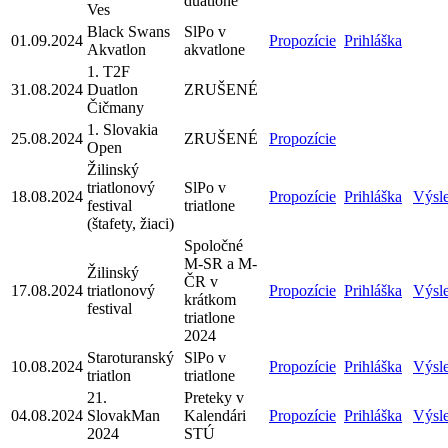
duatlone
Ves
Black Swans
SlPo v
01.09.2024
Propozície
Prihláška
Akvatlon
akvatlone
1. T2F
31.08.2024
Duatlon
ZRUŠENÉ
Čičmany
1. Slovakia
25.08.2024
ZRUŠENÉ
Propozície
Open
Žilinský
triatlonový
SlPo v
18.08.2024
Propozície
Prihláška
Výsl
festival
triatlone
(štafety, žiaci)
Spoločné
M-SR a M-
Žilinský
ČR v
17.08.2024
triatlonový
Propozície
Prihláška
Výsl
krátkom
festival
triatlone
2024
Staroturanský
SlPo v
10.08.2024
Propozície
Prihláška
Výsl
triatlon
triatlone
21.
Preteky v
04.08.2024
SlovakMan
Kalendári
Propozície
Prihláška
Výsl
2024
STÚ