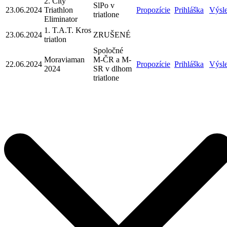
2. City
SlPo v
23.06.2024
Triathlon
Propozície
Prihláška
Výsl
triatlone
Eliminator
1. T.A.T. Kros
23.06.2024
ZRUŠENÉ
triatlon
Spoločné
Moraviaman
M-ČR a M-
22.06.2024
Propozície
Prihláška
Výsl
2024
SR v dlhom
triatlone