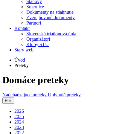
Stanovy
Smernice
Dokumenty na stiahnutie
Zverejňované dokumenty
Partneri
Kontakt
Slovenská triatlonová únia
Organizátori
Kluby STÚ
Starý web
Úvod
Preteky
Domáce preteky
Nadchádzajúce preteky
Uplynulé preteky
Rok
2026
2025
2024
2023
2022