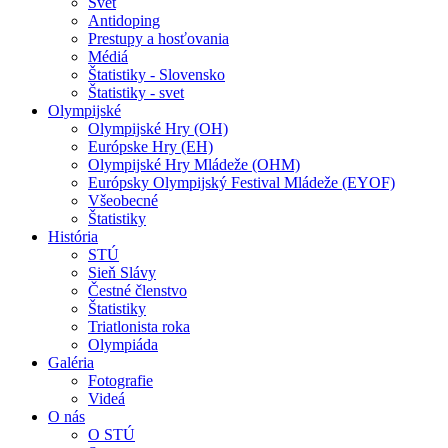
Svet
Antidoping
Prestupy a hosťovania
Médiá
Štatistiky - Slovensko
Štatistiky - svet
Olympijské
Olympijské Hry (OH)
Európske Hry (EH)
Olympijské Hry Mládeže (OHM)
Európsky Olympijský Festival Mládeže (EYOF)
Všeobecné
Štatistiky
História
STÚ
Sieň Slávy
Čestné členstvo
Štatistiky
Triatlonista roka
Olympiáda
Galéria
Fotografie
Videá
O nás
O STÚ